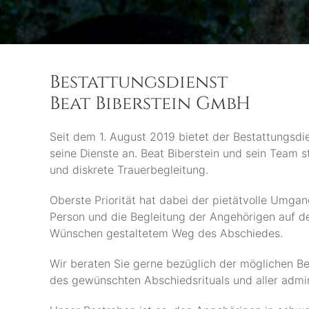
Bestattungsdienst
Beat Biberstein GmbH
Seit dem 1. August 2019 bietet der Bestattungsd
seine Dienste an. Beat Biberstein und sein Team s
und diskrete Trauerbegleitung.
Oberste Priorität hat dabei der pietätvolle Umga
Person und die Begleitung der Angehörigen auf d
Wünschen gestaltetem Weg des Abschiedes.
Wir beraten Sie gerne bezüglich der möglichen B
des gewünschten Abschiedsrituals und aller admin